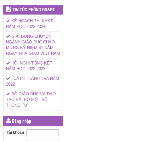
TIN TỨC PHÒNG GD&ĐT
KẾ HOẠCH THI KHKT
NĂM HỌC 2023-2024
GIẢI BÓNG CHUYỀN
NGÀNH GIÁO DỤC CHÀO
MỪNG KỶ NIỆM 41 NĂM
NGÀY NHÀ GIÁO VIỆT NAM
HỘI NGHỊ TỔNG KẾT
NĂM HỌC 2022-2023
LUÂTH THANH TRA NĂM
2022
BỘ GIÁO DỤC VÀ ĐÀO
TẠO BÃI BỎ MỘT SỐ
THÔNG TƯ
Đăng nhập
Tài khoản