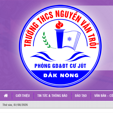
GIỚI THIỆU
TIN TỨC & THÔNG BÁO
ĐÀO TẠO
VĂN BẢN – C
Thứ sáu, 07/08/2026