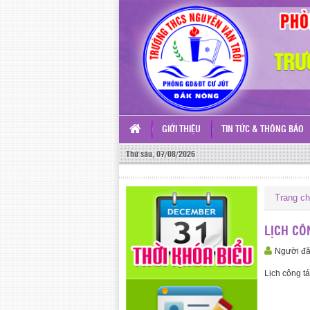
GIỚI THIỆU
TIN TỨC & THÔNG BÁO
Thứ sáu, 07/08/2026
Trang c
LỊCH CÔ
Người đ
Lịch công t