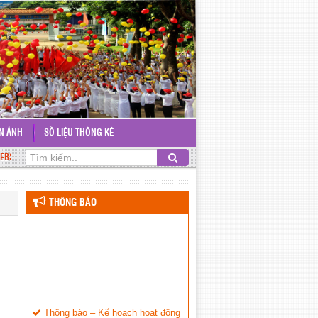
ỆN ẢNH
SỐ LIỆU THỐNG KÊ
TE TRƯỜNG THCS NGUYỄN VĂN TRỖI
THÔNG BÁO
Thông báo – Kế hoạch hoạt động
cho năm học mới
(05/09/2015)