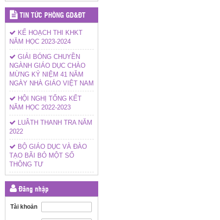
TIN TỨC PHÒNG GD&ĐT
KẾ HOẠCH THI KHKT
NĂM HỌC 2023-2024
GIẢI BÓNG CHUYỀN
NGÀNH GIÁO DỤC CHÀO
MỪNG KỶ NIỆM 41 NĂM
NGÀY NHÀ GIÁO VIỆT NAM
HỘI NGHỊ TỔNG KẾT
NĂM HỌC 2022-2023
LUÂTH THANH TRA NĂM
2022
BỘ GIÁO DỤC VÀ ĐÀO
TẠO BÃI BỎ MỘT SỐ
THÔNG TƯ
Đăng nhập
Tài khoản