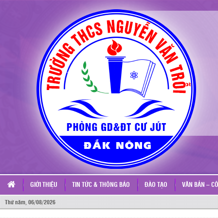
GIỚI THIỆU
TIN TỨC & THÔNG BÁO
ĐÀO TẠO
VĂN BẢN – C
Thứ năm, 06/08/2026