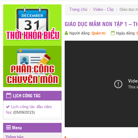
Trang chủ
Video - Clip
Giáo dục m
GIÁO DỤC MẦM NON TẬP 1 – T
Người đăng:
Quản trị
Ngày đăng:
LỊCH CÔNG TÁC
Lịch công tác đầu năm
học
(05/09/2015)
Menu
Thông báo