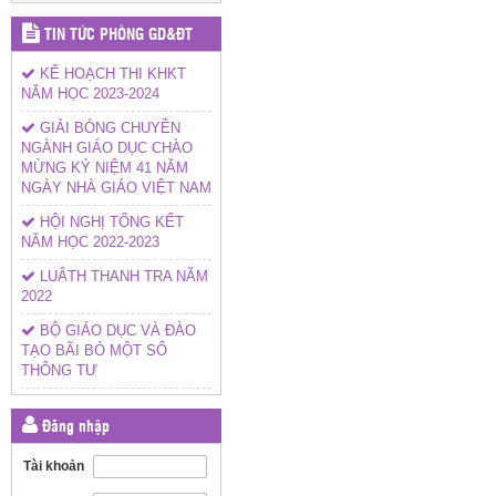
TIN TỨC PHÒNG GD&ĐT
KẾ HOẠCH THI KHKT
NĂM HỌC 2023-2024
GIẢI BÓNG CHUYỀN
NGÀNH GIÁO DỤC CHÀO
MỪNG KỶ NIỆM 41 NĂM
NGÀY NHÀ GIÁO VIỆT NAM
HỘI NGHỊ TỔNG KẾT
NĂM HỌC 2022-2023
LUÂTH THANH TRA NĂM
2022
BỘ GIÁO DỤC VÀ ĐÀO
TẠO BÃI BỎ MỘT SỐ
THÔNG TƯ
Đăng nhập
Tài khoản