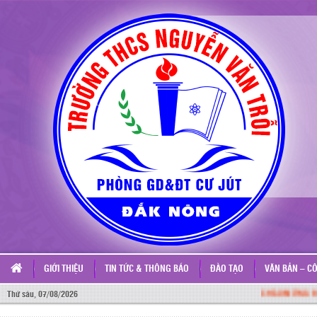
GIỚI THIỆU
TIN TỨC & THÔNG BÁO
ĐÀO TẠO
VĂN BẢN – C
CHÀO MỪNG ĐẾN VỚ
Thứ sáu, 07/08/2026